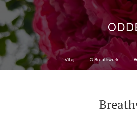
ODD
Vítej
O Breathwork
W
Breath