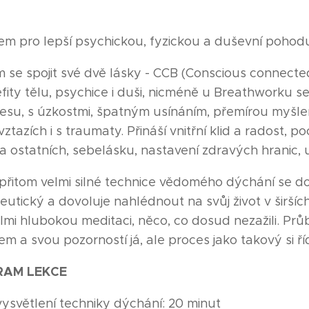
em pro lepší psychickou, fyzickou a duševní pohod
 se spojit své dvě lásky - CCB (Conscious connecte
efity tělu, psychice i duši, nicméně u Breathworku se
esu, s úzkostmi, špatným usínáním, přemírou myšlen
tazích i s traumaty. Přináší vnitřní klid a radost, po
 a ostatních, sebelásku, nastavení zdravých hranic, u
přitom velmi silné technice vědomého dýchání se d
peutický a dovoluje nahlédnout na svůj život v širšíc
lmi hlubokou meditaci, něco, co dosud nezažili. P
m a svou pozorností já, ale proces jako takový si říd
AM LEKCE
ysvětlení techniky dýchání: 20 minut