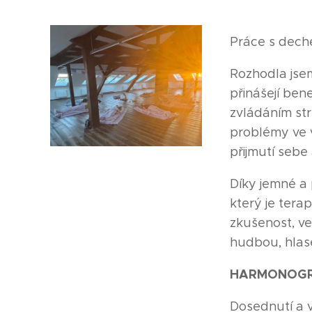
Práce s dech
Rozhodla jsem
přinášejí ben
zvládáním str
problémy ve vz
přijmutí sebe
Díky jemné a 
který je tera
zkušenost, ve
hudbou, hlase
HARMONOGR
Dosednutí a v