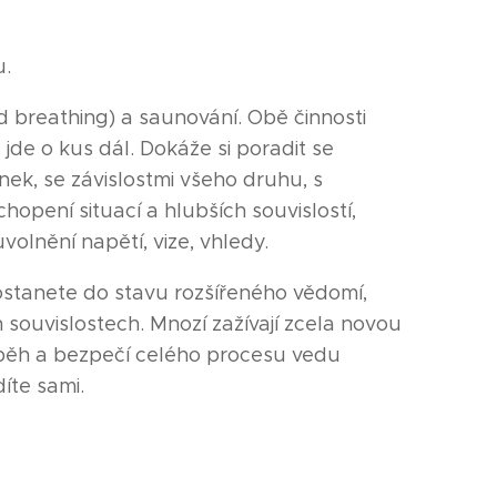
u.
d breathing) a saunování. Obě činnosti
 jde o kus dál. Dokáže si poradit se
ek, se závislostmi všeho druhu, s
chopení situací a hlubších souvislostí,
volnění napětí, vize, vhledy.
ostanete do stavu rozšířeného vědomí,
h souvislostech. Mnozí zažívají zcela novou
růběh a bezpečí celého procesu vedu
íte sami.