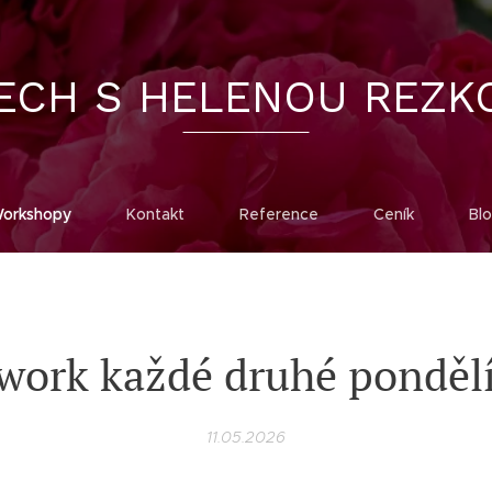
ECH S HELENOU REZK
orkshopy
Kontakt
Reference
Ceník
Bl
work každé druhé pondělí 
11.05.2026