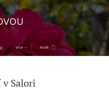
OVOU
og
Více
Košík
v Salori