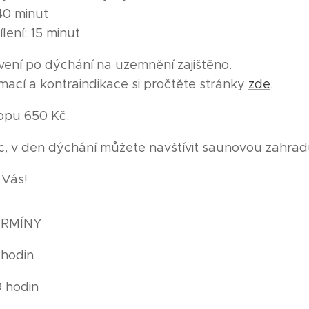
40 minut
lení: 15 minut
ení po dýchání na uzemnění zajištěno.
rmací a kontraindikace si pročtěte stránky
zde
.
opu 650 Kč.
c, v den dýchání můžete navštívit saunovou zahrad
 Vás!
TERMÍNY
 hodin
9 hodin