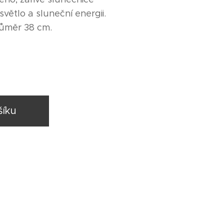
větlo a sluneční energii.
růměr 38 cm.
šíku