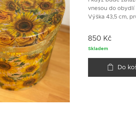
vnesou do obydlí s
Výška 43,5 cm, p
850
Kč
Skladem
Do ko