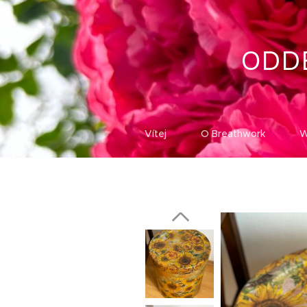
ODD
Vítej
O Breathwork
W