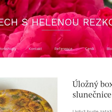
ECH S HELENOU REZK
orkshopy
Kontakt
Reference
Ceník
Bl
Úložný box
slunečnice
I když bude zataž