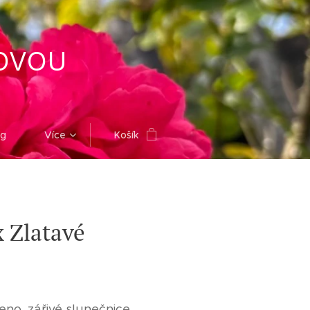
OVOU
og
Více
Košík
 Zlatavé
eno, zářivé slunečnice